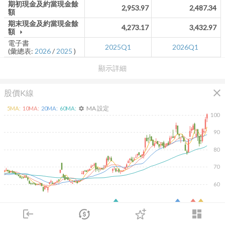
期初現金及約當現金餘
2,953.97
2,487.34
額
期末現金及約當現金餘
4,273.17
3,432.97
額
arrow_drop_down
電子書
2025Q1
2026Q1
(彙總表:
2026
/
2025
)
顯示詳細
close
股價K線
MA 設定
5
MA:
10
MA:
20
MA:
60
MA:
settings
100
90
80
70
60
2026/02/09
2026/04/09
2026/05/27
2026/07/15
login
dashboard
10K
市場
追蹤
下單
交易
登入
5K