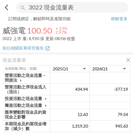
arrow_back_ios
search
威強電
100.50
+
2.97%
量:
8,930
張
訂閱或綁定，解鎖即時及進階功能
瞭解更多
威強電
100.50
+
2.90
2.97%
3022
上市
量:
8,930
張
更新:
08/06 收盤
前往相關富果研究報告
open_in_new
close
現金流量表
合併財報
(單位：佰萬)
營業活動之現金流量－
間接法
arrow_drop_down
營業活動之淨現金流入
434.94
-377.19
（流出）
投資活動之現金流量
arrow_drop_down
籌資活動之現金流量
arrow_drop_down
匯率變動對現金及約當
12.63
79.54
現金之影響
本期現金及約當現金增
1,319.20
945.63
加（減少）數