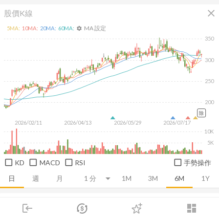
close
股價K線
MA 設定
5
MA:
10
MA:
20
MA:
60
MA:
settings
350
300
250
200
除
2026/02/11
2026/04/13
2026/05/29
2026/07/17
10K
5K
KD
MACD
RSI
手勢操作
日
週
月
1M
3M
6M
1Y
推薦卡片
基本面
技術面
消息面
籌碼面
財務報
login
dashboard
市場
追蹤
下單
交易
登入