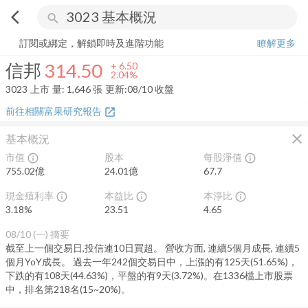
arrow_back_ios
search
信邦
314.50
+
2.04%
量:
1,646
張
訂閱或綁定，解鎖即時及進階功能
瞭解更多
信邦
314.50
+
6.50
2.04%
3023
上市
量:
1,646
張
更新:
08/10 收盤
前往相關富果研究報告
open_in_new
close
基本概況
市值
股本
每股淨值
info_outline
info_outline
755.02億
24.01億
67.7
現金殖利率
本益比
本淨比
info_outline
info_outline
info_outline
3.18
%
23.51
4.65
08/10 (一)
摘要
截至上一個交易日,投信連10日買超。 營收方面, 連續5個月成長, 連續5
個月YoY成長。 過去一年242個交易日中，上漲的有125天(51.65%)，
下跌的有108天(44.63%)，平盤的有9天(3.72%)。在1336檔上市股票
中，排名第218名(15~20%)。