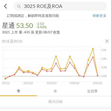
arrow_back_ios
search
星通
53.50
-4.46%
量:
435
張
訂閱或綁定，解鎖即時及進階功能
瞭解更多
星通
53.50
-2.50
-4.46%
3025
上市
量:
435
張
更新:
08/07 收盤
close
ROE及ROA
15%
10%
5.0%
0.0%
2021Q1
2022Q2
2023Q3
2024Q4
2026Q1
季
年
近四季
顯示詳細