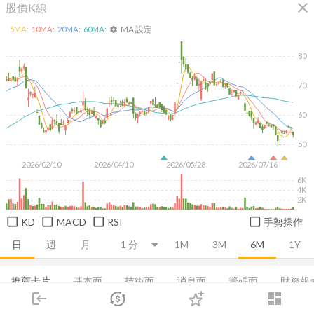
close
股價K線
MA 設定
5
MA:
10
MA:
20
MA:
60
MA:
settings
80
70
60
50
2026/02/10
2026/04/10
2026/05/28
2026/07/16
6K
4K
2K
KD
MACD
RSI
手勢操作
日
週
月
1M
3M
6M
1Y
推薦卡片
基本面
技術面
消息面
籌碼面
財務報
login
dashboard
集保分布
市場
董監持股
追蹤
基本概況
下單
營收
成長能力
交易
登入