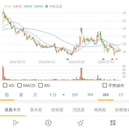
MA 設定
5
MA:
10
MA:
20
MA:
60
MA:
settings
28
26
24
22
20
18
2026/02/10
2026/04/10
2026/05/28
2026/07/16
8K
6K
4K
2K
KD
MACD
RSI
手勢操作
日
週
月
1M
3M
6M
1Y
推薦卡片
基本面
技術面
消息面
籌碼面
財務報
集保分布
董監持股
基本概況
股利政策
成長能力
login
dashboard
市場
追蹤
下單
交易
登入