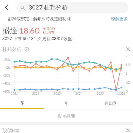
arrow_back_ios
search
盛達
18.60
+
0.54%
量:
134
張
訂閱或綁定，解鎖即時及進階功能
瞭解更多
盛達
18.60
+
0.10
0.54%
3027
上市
量:
134
張
更新:
08/07 收盤
close
杜邦分析
info_outline
2
20%
1.5
0%
1
-20%
0.5
-40%
-60%
0
2021
2022
2023
2024
2025
2026
季
年
近四季
顯示詳細
close
股價K線