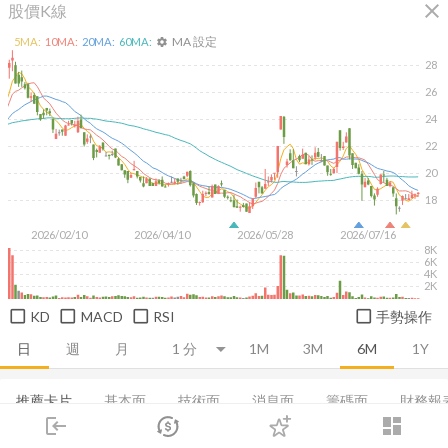
close
股價K線
MA 設定
5
MA:
10
MA:
20
MA:
60
MA:
settings
28
26
24
22
20
18
2026/02/10
2026/04/10
2026/05/28
2026/07/16
8K
6K
4K
2K
KD
MACD
RSI
手勢操作
日
週
月
1M
3M
6M
1Y
推薦卡片
基本面
技術面
消息面
籌碼面
財務報
login
dashboard
集保分布
市場
董監持股
追蹤
基本概況
下單
股利政策
交易
成長能力
登入