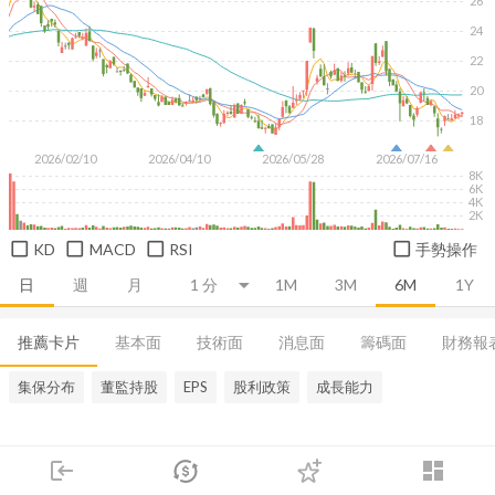
26
24
22
20
18
2026/02/10
2026/04/10
2026/05/28
2026/07/16
8K
6K
4K
2K
KD
MACD
RSI
手勢操作
日
週
月
1M
3M
6M
1Y
推薦卡片
基本面
技術面
消息面
籌碼面
財務報
集保分布
董監持股
EPS
股利政策
成長能力
login
dashboard
市場
追蹤
下單
交易
登入