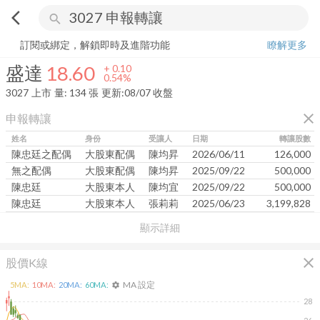
arrow_back_ios
search
盛達
18.60
+
0.54%
量:
134
張
訂閱或綁定，解鎖即時及進階功能
瞭解更多
盛達
18.60
+
0.10
0.54%
3027
上市
量:
134
張
更新:
08/07 收盤
close
申報轉讓
姓名
身份
受讓人
日期
轉讓股數
陳忠廷之配偶
大股東配偶
陳均昇
2026/06/11
126,000
無之配偶
大股東配偶
陳均昇
2025/09/22
500,000
陳忠廷
大股東本人
陳均宜
2025/09/22
500,000
陳忠廷
大股東本人
張莉莉
2025/06/23
3,199,828
顯示詳細
close
股價K線
MA 設定
5
MA:
10
MA:
20
MA:
60
MA:
settings
28