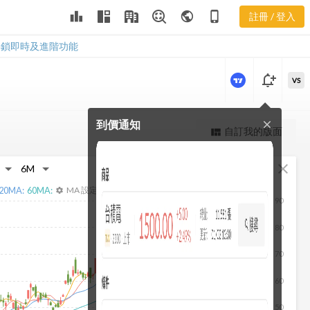
leaderboard
public
phone_iphone
註冊 / 登入
3028 損益表
3028 損益表
解鎖即時及進階功能
notification_add
VS
到價通知
close
更強大的進階價量圖表
自訂我的版面
view_quilt
完整內容，僅限註冊會員使用
fullscreen
close
註冊/登入解鎖
20
MA:
60
MA:
MA 設定
settings
90
80
70
60
50