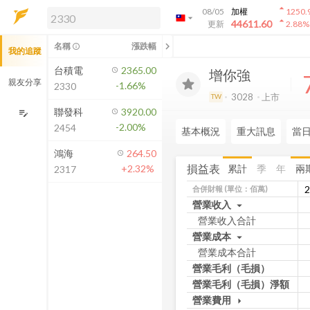
arrow_drop_up
08/05
加權
1250.
arrow_drop_down
arrow_drop_up
解鎖即時行情及進階功能
44611.60
更新
2.88
%
「綁定合作券商帳戶」或「訂閱任一
chevron_left
名稱
漲跌幅
info_outline
我的追蹤
方案」，即可解鎖以下功能：
即時行情
台積電
2365.00
增你強
即時市況與排行
親友分享
-1.66%
2330
到價通知
3028
上市
TW
成交金額熱力圖
聯發科
3920.00
edit_note
-2.00%
2454
前往方案訂閱
基本概況
重大訊息
當
如何綁定合作券商
鴻海
264.50
損益表
累計
季
年
兩
+2.32%
2317
合併財報
(單位：佰萬)
營業收入
arrow_drop_down
營業收入合計
營業成本
arrow_drop_down
營業成本合計
營業毛利（毛損）
營業毛利（毛損）淨額
營業費用
arrow_drop_down