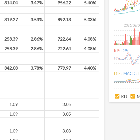
314.04
3.47%
956.22
5.40%
319.27
3.53%
892.13
5.03%
2026/02/0
258.39
2.86%
722.64
4.08%
258.39
2.86%
722.64
4.08%
K9:
D9:
342.03
3.78%
779.97
4.40%
DIF:
MACD:
KD
1.09
3.05
1.09
3.05
1.09
3.03