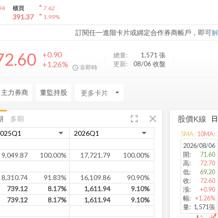
arrow_drop_up
94
櫃買
7.62
arrow_drop_up
391.37
1.99
%
訂閱任一進階卡片或綁定合作券商帳戶，即可
72.60
+0.90
總量:
1,571
張
+1.26%
更新:
08/06 收盤
非即時
日主力券商
董監持股
arrow_drop_down
fullscreen
close
股價K線
期
多期
5
MA:
10
MA:
2026/08/06
開
:
71.60
9,049.87
100.00%
17,721.79
100.00%
高
:
72.70
低
:
69.20
8,310.74
91.83%
16,109.86
90.90%
收
:
72.60
739.12
8.17%
1,611.94
9.10%
漲
:
+0.90
幅
:
+1.26%
739.12
8.17%
1,611.94
9.10%
量
:
1,571張