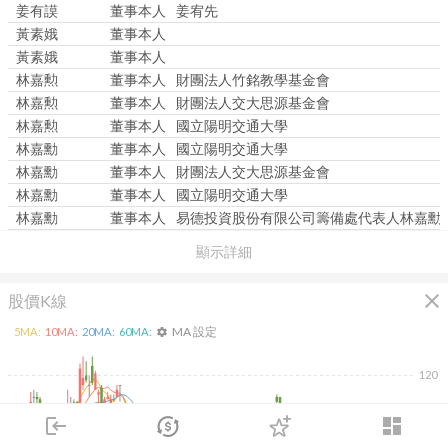
姜有謨
董事本人
姜宥先
黃素娥
董事本人
黃素娥
董事本人
林嘉勲
董事本人
財團法人竹銘教學基金會
林嘉勲
董事本人
財團法人交大思源基金會
林嘉勲
董事本人
國立陽明交通大學
林嘉勳
董事本人
國立陽明交通大學
林嘉勳
董事本人
財團法人交大思源基金會
林嘉勳
董事本人
國立陽明交通大學
林嘉勳
董事本人
易德投資股份有限公司籌備處代表人林嘉勳
顯示詳細
close
股價K線
MA 設定
5
MA:
10
MA:
20
MA:
60
MA:
settings
120
login
dashboard
110
市場
追蹤
下單
交易
登入