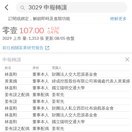
arrow_back_ios
search
零壹
107.00
+
0.47%
量:
1,353
張
訂閱或綁定，解鎖即時及進階功能
瞭解更多
零壹
107.00
+
0.50
0.47%
3029
上市
量:
1,353
張
更新:
08/05 收盤
前往相關富果研究報告
open_in_new
close
申報轉讓
姓名
身份
受讓人
林嘉勲
董事本人
財團法人交大思源基金會
黃素娥
董事本人
緯成控股股份有限公司籌備處代表人黃素娥
林嘉勲
董事本人
國立陽明交通大學
姜有謨之配偶
董事配偶
姜宥先
姜有謨
董事本人
姜宥先
林嘉勲
董事本人
財團法人私立西田社布袋戲基金會
林嘉勲
董事本人
財團法人交大思源基金會
林嘉勲
董事本人
國立陽明交通大學
姜有謨之配偶
董事配偶
姜宥先