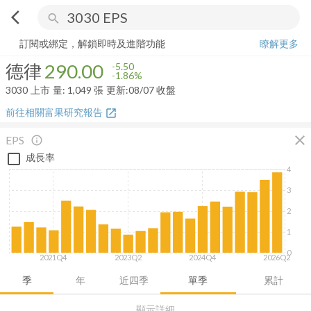
arrow_back_ios
search
德律
290.00
-1.86%
量:
1,049
張
訂閱或綁定，解鎖即時及進階功能
瞭解更多
德律
290.00
-5.50
-1.86%
3030
上市
量:
1,049
張
更新:
08/07 收盤
前往相關富果研究報告
open_in_new
close
EPS
info_outline
成長率
4
3
2
1
0
2021Q4
2023Q2
2024Q4
2026Q2
季
年
近四季
單季
累計
顯示詳細