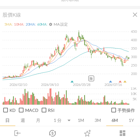
close
股價K線
MA 設定
5
MA:
10
MA:
20
MA:
60
MA:
settings
450
400
350
300
250
200
除
2026/02/10
2026/04/10
2026/05/28
2026/07/16
15K
10K
5K
KD
MACD
RSI
手勢操作
日
週
月
1M
3M
6M
1Y
login
dashboard
推薦卡片
基本面
技術面
消息面
籌碼面
財務報
市場
追蹤
下單
交易
登入