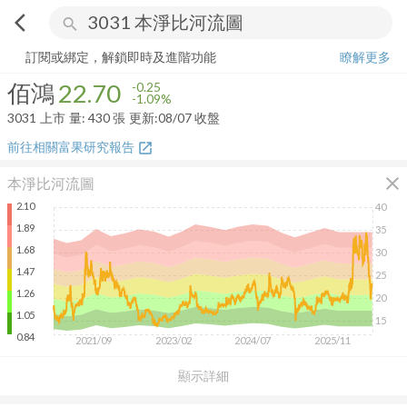
arrow_back_ios
search
佰鴻
22.70
-1.09%
量:
430
張
訂閱或綁定，解鎖即時及進階功能
瞭解更多
佰鴻
22.70
-0.25
-1.09%
3031
上市
量:
430
張
更新:
08/07 收盤
前往相關富果研究報告
open_in_new
close
本淨比河流圖
2.10
40
1.89
35
1.68
30
1.47
25
1.26
20
1.05
15
0.84
2021/09
2023/02
2024/07
2025/11
顯示詳細