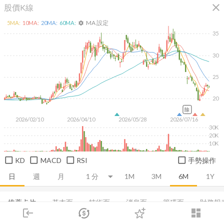
close
股價K線
MA 設定
5
MA:
10
MA:
20
MA:
60
MA:
settings
35
30
25
20
除
2026/02/10
2026/04/10
2026/05/28
2026/07/16
30K
20K
10K
KD
MACD
RSI
手勢操作
日
週
月
1M
3M
6M
1Y
推薦卡片
基本面
技術面
消息面
籌碼面
財務報
login
dashboard
市場
追蹤
下單
交易
登入
集保分布
董監持股
營收
股利政策
成長能力