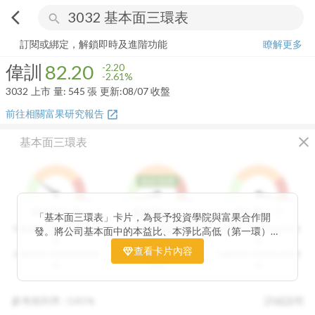
arrow_back_ios
search
偉訓
82.20
-2.61%
量:
545
張
訂閱或綁定，解鎖即時及進階功能
瞭解更多
偉訓
82.20
-2.20
-2.61%
3032
上市
量:
545
張
更新:
08/07 收盤
前往相關富果研究報告
open_in_new
close
基本面三環表
低於低標
1
9
1
9
1
9
3
分
1
分
9
分
價值環
股利環
營收環
「基本面三環表」卡片，為長予投資學院與富果合作開
分數越高代表投資價值越
分數越高代表股利報酬率
分數越高代表營收成長性
發。將公司基本面中的本益比、本淨比高低（第一環）、
高
越高
高
股利報酬率好壞（第二環）以及營收成長性（第三環），
查看卡片內容
分數越低代表投資價值越
分數越低代表股利報酬率
分數越低代表營收成長性
透過數據分析與統計處理，用三環的表達方式讓投資人可
低
越低
低
以一目了然。三環的總分越高代表投資潛力越高，可做為
投資人評估中長期投資個股的重要參考指標。
參考殖利率 :
0.81%
詳細說明