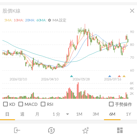
close
股價K線
MA 設定
5
MA:
10
MA:
20
MA:
60
MA:
settings
90
80
70
60
2026/02/10
2026/04/10
2026/05/28
2026/07/16
6K
4K
2K
KD
MACD
RSI
手勢操作
日
週
月
1M
3M
6M
1Y
login
dashboard
推薦卡片
基本面
技術面
消息面
籌碼面
財務報
市場
追蹤
下單
交易
登入