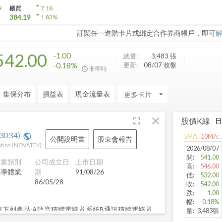
arrow_drop_down
9
櫃買
7.18
arrow_drop_down
384.19
1.83
%
訂閱任一進階卡片或綁定合作券商帳戶，即可
542.00
-1.00
總量:
3,483
張
-0.18%
更新:
08/07 收盤
非即時
集保分布
損益表
現金流量表
arrow_drop_down
fullscreen
close
股價K線
3034
)
public
5
MA:
10
MA:
公開說明書
股東會報告
tion
(
NOVATEK
)
2026/08/07
開
:
541.00
產業類別
公司成立日
上市日期
高
:
546.00
半導體業
期
91/08/26
低
:
532.00
86/05/28
收
:
542.00
跌
:
-1.00
幅
:
-0.18%
.銷售下列產品:A語音積體電路及系統B通訊積體電路及
量
:
3,483張
D數位訊號處理器及系統E電腦週邊控制積體電路及