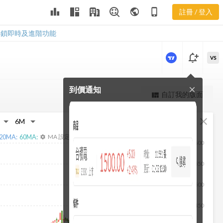
3034 基本資
leaderboard
public
phone_iphone
註冊 / 登入
料
3034 基本資料
解鎖即時及進階功能
notification_add
VS
到價通知
close
更強大的進階價量圖表
自訂我的版面
view_quilt
完整內容，僅限註冊會員使用
fullscreen
close
註冊/登入解鎖
20
MA:
60
MA:
MA 設定
settings
600
550
500
450