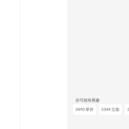
系統F液晶顯示器驅動積體電
你可能有興趣
3490 單井
5344 立衛