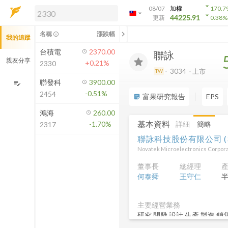
arrow_drop_down
08/07
加權
170.7
arrow_drop_down
arrow_drop_down
解鎖即時行情及進階功能
44225.91
更新
0.38
%
「綁定合作券商帳戶」或「訂閱任一
chevron_left
名稱
漲跌幅
info_outline
我的追蹤
方案」，即可解鎖以下功能：
即時行情
台積電
2370.00
聯詠
即時市況與排行
親友分享
+0.21%
2330
到價通知
3034
上市
TW
成交金額熱力圖
聯發科
3900.00
edit_note
-0.51%
2454
前往方案訂閱
富果研究報告
EPS
sticky_note_2
如何綁定合作券商
鴻海
260.00
基本資料
詳細
簡略
-1.70%
2317
聯詠科技股份有限公司
(
Novatek Microelectronics Corpora
董事長
總經理
何泰舜
王守仁
主要經營業務
研究.開發.設計.生產.製造
系統C內崁式微控制器及系統