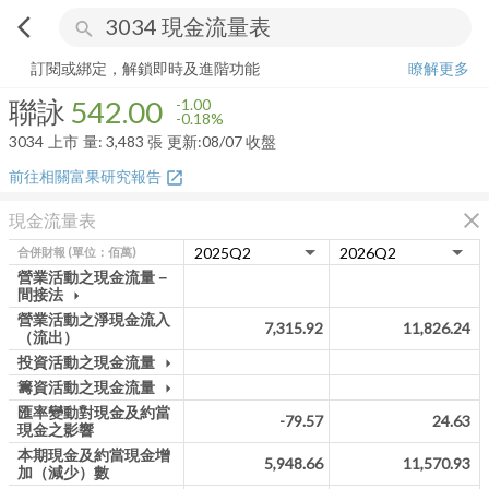
arrow_back_ios
search
聯詠
542.00
-0.18%
量:
3,483
張
訂閱或綁定，解鎖即時及進階功能
瞭解更多
聯詠
542.00
-1.00
-0.18%
3034
上市
量:
3,483
張
更新:
08/07 收盤
前往相關富果研究報告
open_in_new
close
現金流量表
合併財報
(單位：佰萬)
營業活動之現金流量－
間接法
arrow_drop_down
營業活動之淨現金流入
7,315.92
11,826.24
（流出）
投資活動之現金流量
arrow_drop_down
籌資活動之現金流量
arrow_drop_down
匯率變動對現金及約當
-79.57
24.63
現金之影響
本期現金及約當現金增
5,948.66
11,570.93
加（減少）數