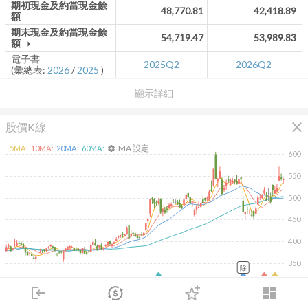
期初現金及約當現金餘
48,770.81
42,418.89
額
期末現金及約當現金餘
54,719.47
53,989.83
額
arrow_drop_down
電子書
2025Q2
2026Q2
(彙總表:
2026
/
2025
)
顯示詳細
close
股價K線
MA 設定
5
MA:
10
MA:
20
MA:
60
MA:
settings
600
550
500
450
400
350
除
2026/02/10
2026/04/10
2026/05/28
2026/07/16
login
dashboard
20K
市場
追蹤
下單
交易
登入
10K