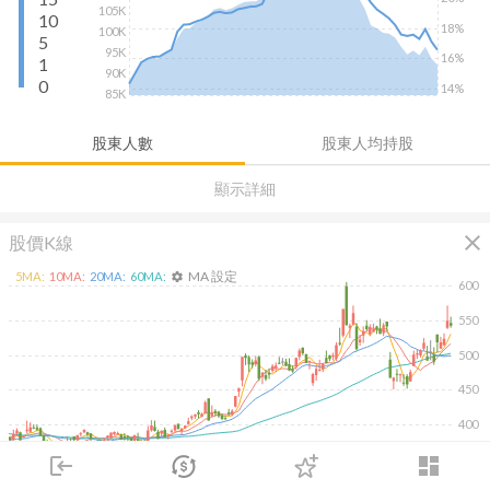
105K
10
18%
100K
5
95K
16%
1
90K
0
14%
85K
股東人數
股東人均持股
顯示詳細
close
股價K線
MA 設定
5
MA:
10
MA:
20
MA:
60
MA:
settings
600
550
500
450
400
350
login
dashboard
除
市場
追蹤
下單
交易
登入
2026/02/09
2026/04/09
2026/05/27
2026/07/15