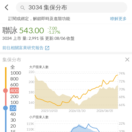
arrow_back_ios
search
聯詠
543.00
-1.27%
量:
2,991
張
訂閱或綁定，解鎖即時及進階功能
瞭解更多
聯詠
543.00
-7.00
-1.27%
3034
上市
量:
2,991
張
更新:
08/06 收盤
前往相關富果研究報告
open_in_new
close
集保分布
全
大戶
股東人數
220
1000
74%
800
72%
200
600
70%
400
180
200
68%
100
160
66%
50
2025/10/03
2026/01/30
2026/06/05
40
小戶
股東人數
30
22%
115K
20
110K
15
20%