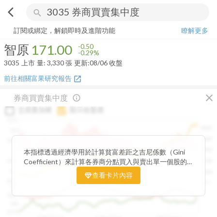
arrow_back_ios
search
智原
171.00
-0.29%
量:
3,330
張
訂閱或綁定，解鎖即時及進階功能
瞭解更多
智原
171.00
-0.50
-0.29%
3035
上市
量:
3,330
張
更新:
08/06 收盤
前往相關富果研究報告
open_in_new
close
券商買賣集中度
info_outline
交易量加權
顯示收盤價
0.15
1400
0.1
1300
0.05
1200
0
本指標透過經濟學用於計算貧富差距之吉尼係數（Gini
Coefficient）來計算各券商分點買入與賣出單一個股的
-0.05
1100
集中程度。可做為籌碼面分析的一個重要參考。
-0.1
1000
查看卡片內容
-0.15
900
0.9
0.85
0.8
0.75