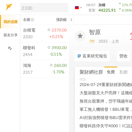
arrow_drop_down
08/07
加權
170.7
arrow_drop_down
arrow_drop_down
解鎖即時行情及進階功能
44225.91
更新
0.38
%
「綁定合作券商帳戶」或「訂閱任一
chevron_left
名稱
漲跌幅
info_outline
我的追蹤
方案」，即可解鎖以下功能：
即時行情
台積電
2370.00
智原
即時市況與排行
親友分享
+0.21%
2330
到價通知
3035
上市
TW
成交金額熱力圖
聯發科
3900.00
edit_note
-0.51%
2454
前往方案訂閱
富果研究報告
營收
sticky_note_2
如何綁定合作券商
鴻海
260.00
聚財網社群
免費
點數
-1.70%
2317
標題
2026-07-29重要財經新聞總