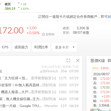
arrow_drop_down
9
櫃買
7.18
arrow_drop_down
384.19
1.83
%
訂閱任一進階卡片或綁定合作券商帳戶，即可
172.00
+1.00
總量:
3,306
張
+0.58%
更新:
08/07 收盤
非即時
EPS
成長能力
利潤比率
arrow_drop_down
fullscreen
close
股價K線
作者(v認證作者) /
觀看數
/ 日期
5
MA:
10
MA:
結
p2bFintech
356
07/30
2026/08/07
大盤崩盤見大戶亮牌！這幾檔「主力狂掃＋投信連買」的避風港飆股，明天發車訊號曝光！
選擇權實驗室
[v]
1275
07/29
開
:
172.00
高
:
175.00
無視台股重摔，岱宇飛越年線攻漲停！AI無人載具題材曝光，還有誰跟上
理財阿涵
2333
07/29
低
:
170.00
軍工無人機噴發！BBU來電，機器人報喜....大戶換股名單曝光
選擇權實驗室
[v]
1362
07/08
收
:
172.00
漲
:
+1.00
AI封裝強勢噴發!BBU需求炸裂，無人機全線狂飆...主力換股下一波主流
理財阿涵
6624
07/08
幅
:
+0.58%
量
:
3,306張
聯發科跌停失守4000！IC設計股一片綠，Google TPU還能撐住信仰嗎？
Menefer
519
06/26