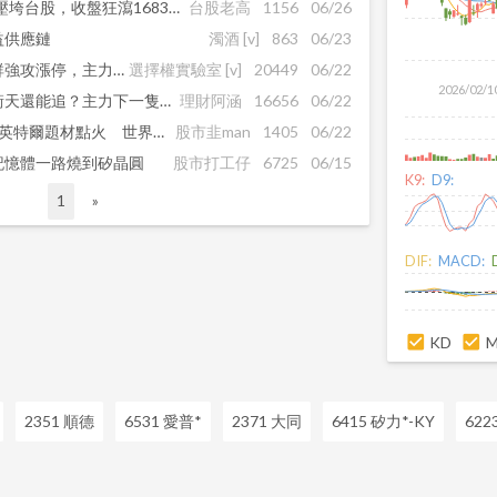
史上次慘！外資倒貨1431億壓垮台股，收盤狂瀉1683點，IC設計與被動元件全面殺盤
台股老高
1156
06/26
益供應鏈
濁酒
[v]
863
06/23
晶片漲價潮狂飆！新唐、盛群強攻漲停，主力下一波密碼藏在「這幾檔」
選擇權實驗室
[v]
20449
06/22
2026/02/1
連轟 6 根漲停創天價！妖氣衝天還能追？主力下一隻鎖定「它」!
理財阿涵
16656
06/22
聯電一根漲停炸出2兆市值！英特爾題材點火 世界、聯詠、智原跟著噴
股市韭man
1405
06/22
記憶體一路燒到矽晶圓
股市打工仔
6725
06/15
K9:
D9:
1
»
DIF:
MACD:
KD
2351 順德
6531 愛普*
2371 大同
6415 矽力*-KY
622