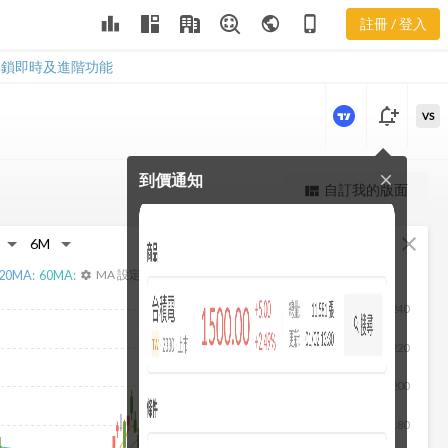
3035 聚財網
leaderboard
public
phone_iphone
註冊 / 登入
社群
3035 聚財網社群
解鎖即時及進階功能
notification_add
VS
到價通知
close
更強大的進階價量圖表
自訂我的版面
view_quilt
完整內容，僅限註冊會員使用
fullscreen
close
註冊/登入解鎖
20
MA:
60
MA:
MA 設定
settings
240
220
200
180