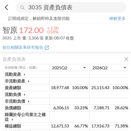
arrow_back_ios
search
智原
172.00
+
0.58%
量:
3,306
張
訂閱或綁定，解鎖即時及進階功能
瞭解更多
智原
172.00
+
1.00
0.58%
3035
上市
量:
3,306
張
更新:
08/07 收盤
前往相關富果研究報告
open_in_new
close
資產負債表
合併財報
(單位：佰萬)
流動資產
arrow_drop_down
非流動資產
arrow_drop_down
資產總額
18,977.68
100.00%
25,115.43
100.00%
流動負債
arrow_drop_down
非流動負債
arrow_drop_down
負債總額
6,306.15
33.23%
7,188.71
28.62%
歸屬於母公司業主之權
益
arrow_drop_down
權益總額
12,671.53
66.77%
17,926.73
71.38%