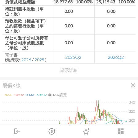
負債及權益總額
18,977.68
100.00%
25,115.43
100.00%
待註銷股本股數（單
0.00
0.00
位：股）
預收股款（權益項下）
之約當發行股數（單
0.00
0.00
位：股）
母公司暨子公司所持有
之母公司庫藏股股數
0.00
0.00
（單位：股）
電子書
2025Q2
2026Q2
(彙總表:
2026
/
2025
)
顯示詳細
close
股價K線
MA 設定
5
MA:
10
MA:
20
MA:
60
MA:
settings
240
220
200
180
login
dashboard
市場
追蹤
下單
交易
登入