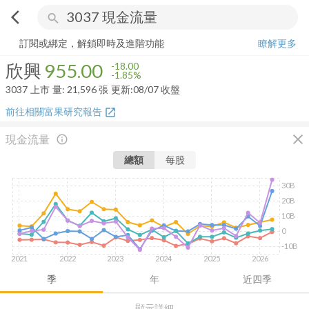
arrow_back_ios
search
欣興
955.00
-1.85%
量:
21,596
張
訂閱或綁定，解鎖即時及進階功能
瞭解更多
欣興
955.00
-18.00
-1.85%
3037
上市
量:
21,596
張
更新:
08/07 收盤
前往相關富果研究報告
open_in_new
close
現金流量
info_outline
總額
每股
30B
20B
10B
0
-10B
2021
2022
2023
2024
2025
2026
季
年
近四季
顯示詳細