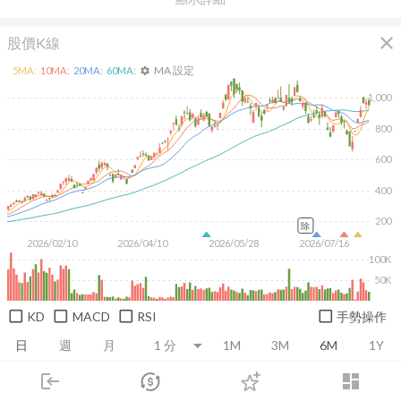
close
股價K線
MA 設定
5
MA:
10
MA:
20
MA:
60
MA:
settings
1,000
800
600
400
200
除
2026/02/10
2026/04/10
2026/05/28
2026/07/16
100K
50K
KD
MACD
RSI
手勢操作
日
週
月
1M
3M
6M
1Y
login
dashboard
推薦卡片
基本面
技術面
消息面
籌碼面
財務報
市場
追蹤
下單
交易
登入