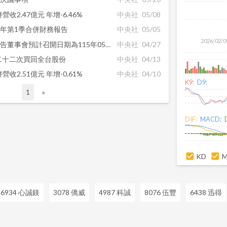
收2.47億元 年增-6.46%
中央社
05/08
5年第1季合併財務報告
中央社
05/05
2026/02/0
【公告】115年第一季財務報告董事會預計召開日期為115年05月05日
中央社
04/27
二十二次買回全台股份
中央社
04/13
收2.51億元 年增-0.61%
中央社
04/10
K9:
D9:
1
»
DIF:
MACD:
KD
6934 心誠鎂
3078 僑威
4987 科誠
8076 伍豐
6438 迅得