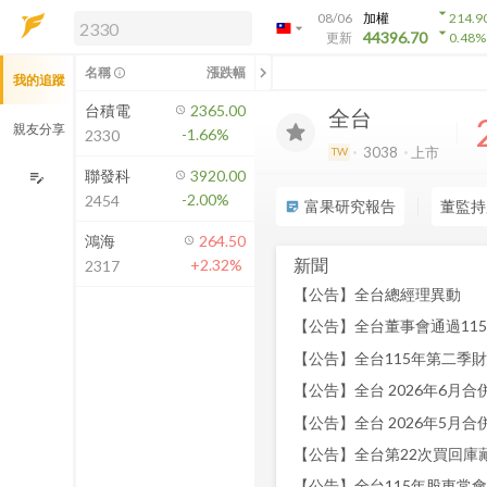
arrow_drop_down
08/06
加權
214.9
arrow_drop_down
arrow_drop_down
解鎖即時行情及進階功能
44396.70
更新
0.48
%
「綁定合作券商帳戶」或「訂閱任一
chevron_left
名稱
漲跌幅
info_outline
我的追蹤
方案」，即可解鎖以下功能：
即時行情
台積電
2365.00
全台
即時市況與排行
親友分享
-1.66%
2330
到價通知
3038
上市
TW
成交金額熱力圖
聯發科
3920.00
edit_note
-2.00%
2454
前往方案訂閱
富果研究報告
董監持
sticky_note_2
如何綁定合作券商
鴻海
264.50
新聞
+2.32%
2317
【公告】全台總經理異動
【公告】全台董事會通過11
【公告】全台 2026年6月合併營
【公告】全台 2026年5月合併營
【公告】全台第22次買回庫
【公告】全台115年股東常