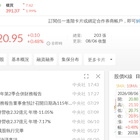
arrow_drop_up
0
櫃買
7.62
arrow_drop_up
391.37
1.99
%
訂閱任一進階卡片或綁定合作券商帳戶，即可
20.95
+0.10
總量:
203
張
+0.48%
更新:
08/06 收盤
非即時
股
基本概況
融資融券
集保分布
arrow_drop_down
fullscreen
close
股價K線
中央社
17:43
5
MA:
10
MA:
2026/08/06
5年第2季合併財務報告
中央社
17:27
開
:
20.80
【公告】全台115年第二季財務報告董事會預計召開日期為115年08月06日
中央社
07/29
高
:
21.10
低
:
20.75
收2.32億元 年增-11.05%
中央社
07/09
收
:
20.95
收2.37億元 年增-7.17%
中央社
06/10
漲
:
+0.10
幅
:
+0.48%
藏股執行完畢
中央社
05/27
量
:
203張
會決議事項
中央社
05/20