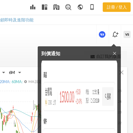
leaderboard
public
phone_iphone
註冊 / 登入
3038 新聞
3038 新聞
解鎖即時及進階功能
notification_add
VS
到價通知
close
更強大的進階價量圖表
自訂我的版面
view_quilt
完整內容，僅限註冊會員使用
fullscreen
close
註冊/登入解鎖
20
MA:
60
MA:
MA 設定
settings
25
24
23
22