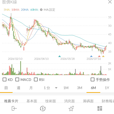
close
股價K線
MA 設定
5
MA:
10
MA:
20
MA:
60
MA:
settings
55
50
45
40
35
2026/02/10
2026/04/10
2026/05/28
2026/07/16
2K
1K
KD
MACD
RSI
手勢操作
日
週
月
1M
3M
6M
1Y
推薦卡片
基本面
技術面
消息面
籌碼面
財務報
login
dashboard
集保分布
董監持股
營收
股利政策
成長能力
市場
追蹤
下單
交易
登入