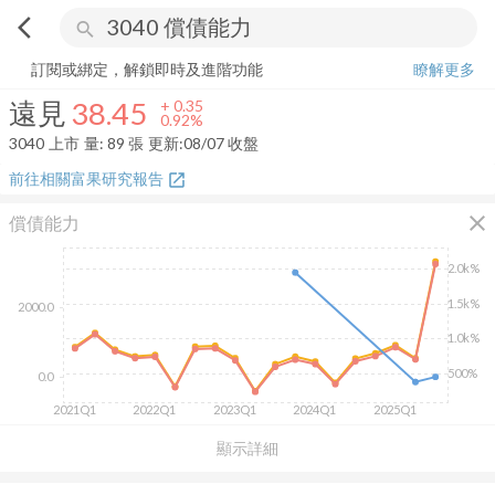
arrow_back_ios
search
遠見
38.45
+
0.92%
量:
89
張
訂閱或綁定，解鎖即時及進階功能
瞭解更多
遠見
38.45
+
0.35
0.92%
3040
上市
量:
89
張
更新:
08/07 收盤
前往相關富果研究報告
open_in_new
close
償債能力
2.0k%
1.5k%
2000.0
1.0k%
500%
0.0
2021Q1
2022Q1
2023Q1
2024Q1
2025Q1
顯示詳細