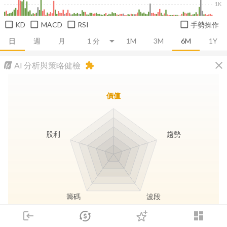
1K
KD
MACD
RSI
手勢操作
日
週
月
1M
3M
6M
1Y
close
AI 分析與策略健檢
extension
價值
股利
趨勢
籌碼
波段
login
dashboard
市場
追蹤
下單
交易
登入
長線價值
趨勢動能
波段訊號
存股收息