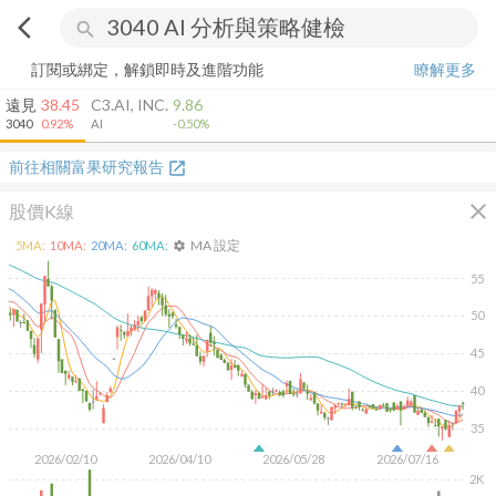
arrow_back_ios
search
訂閱或綁定，解鎖即時及進階功能
瞭解更多
遠見
38.45
C3.AI, INC.
9.86
3040
0.92%
AI
-0.50%
前往相關富果研究報告
open_in_new
close
股價K線
MA 設定
5
MA:
10
MA:
20
MA:
60
MA:
settings
55
50
45
40
35
2026/02/10
2026/04/10
2026/05/28
2026/07/16
2K