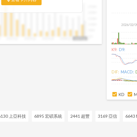
比例，你可以判斷企業手中訂單是否穩定
250M
是否正在累積。當合約負債持續上升時，
200M
幾季的營收與獲利將同步走強。這張卡片
150M
反應前，就能搶先洞察企業的成長訊號。
100M
2026/02/0
50M
0.0
3
2022Q2
2023Q1
2023Q4
2024Q3
2025Q2
2025Q2
K9:
D9:
DIF:
MACD:
KD
6130 上亞科技
6895 宏碩系統
2441 超豐
3169 亞信
6643