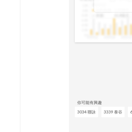
佔資產、股本的
2025Q2
12B
成長、營收動能
合約負債
:
1.01億元
10B
往往意味著未來
存貨
:
61.8億元
8.0B
讓你在市場還沒
6.0B
4.0B
2.0B
0.0
2020Q1
2020Q4
2021Q
你可能有興趣
3034 聯詠
3339 泰谷