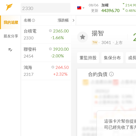
arrow_drop_down
08/06
加權
214.9
arrow_drop_down
arrow_drop_down
解鎖即時行情及進階功能
44396.70
更新
0.48
%
「綁定合作券商帳戶」或「訂閱任一
chevron_left
名稱
漲跌幅
info_outline
我的追蹤
方案」，即可解鎖以下功能：
即時行情
台積電
2365.00
揚智
即時市況與排行
親友分享
-1.66%
2330
到價通知
3041
上市
TW
成交金額熱力圖
聯發科
3920.00
edit_note
-2.00%
2454
前往方案訂閱
董監持股
集保分布
成
如何綁定合作券商
鴻海
264.50
合約負債
+2.32%
info_outline
2317
占資產比例
占股本
2025Q2
占資產比例
:
0.34%
占股本比例
:
0.70%
這張卡片幫你提
2020Q1
2020Q4
2021Q
司已經先收了客
合約負債成長率
QoQ
未來營收的先行
存貨成長率
QoQ