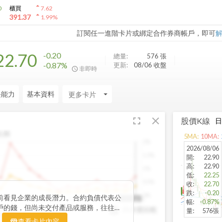
arrow_drop_up
0
櫃買
7.62
arrow_drop_up
391.37
1.99
%
訂閱任一進階卡片或綁定合作券商帳戶，即可
22.70
-0.20
總量:
576
張
-0.87%
更新:
08/06 收盤
非即時
長能力
基本資料
arrow_drop_down
fullscreen
close
股價K線
比例
5
MA:
10
MA:
2%
2026/08/06
1.5%
開
:
22.90
高
:
22.90
1%
低
:
22.25
0.5%
收
:
22.70
跌
:
-0.20
0%
前看見企業的成長潛力。合約負債代表公
3
2022Q2
2023Q1
2023Q4
2024Q3
2025Q2
2025Q2
幅
:
-0.87%
戶的錢，但尚未交付產品或服務，往往是
與存貨比較
YoY
量
:
576張
指標。透過觀察合約負債的季度變化與其
YoY
查看卡片內容