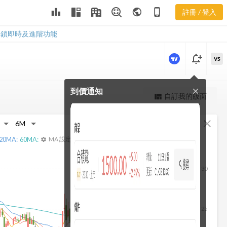
3041 合約負
leaderboard
public
phone_iphone
註冊 / 登入
債
3041 合約負債
解鎖即時及進階功能
notification_add
VS
到價通知
close
更強大的進階價量圖表
自訂我的版面
view_quilt
完整內容，僅限註冊會員使用
fullscreen
close
註冊/登入解鎖
20
MA:
60
MA:
MA 設定
settings
30
25