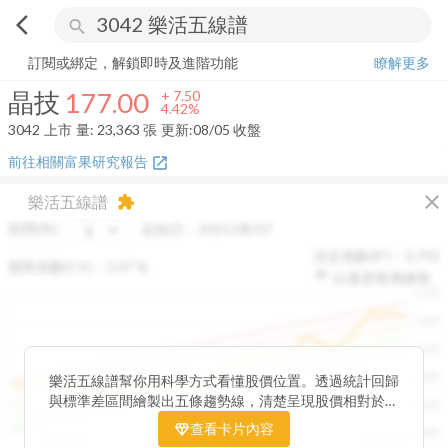
arrow_back_ios
search
晶技
177.00
+
4.42%
量:
23,363
張
訂閱或綁定，解鎖即時及進階功能
瞭解更多
晶技
177.00
+
7.50
4.42%
3042
上市
量:
23,363
張
更新:
08/05 收盤
前往相關富果研究報告
open_in_new
close
樂活五線譜
extension
區間(年)
起始日：
2025/08/07
決定係數(R²)：
0.792
變異係數(CV)：
3.07
%
以還原股價繪製
1500
1400
1300
1200
樂活五線譜幫你用科學方式看懂股價位置。透過統計回歸
與標準差區間繪製出五條趨勢線，清楚呈現股價相對於長
1100
期均衡區間的位置。當股價落在上方紅色區間，代表股價
查看卡片內容
1000
已偏離長期平均、短線可能過熱；反之，若接近下方綠色
2025/08
2025/09
2025/09
2025/10