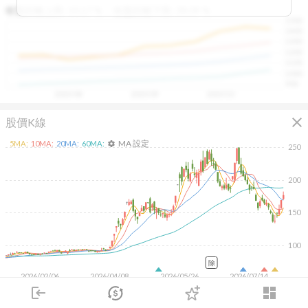
區間，則可能出現被低估的買進機會。五線譜不只是技術
收盤距離上限:
10.17
%
收盤距離下限:
38.09
%
1500
分析，更是幫助你掌握「合理價帶」與「長期趨勢」的工
1400
具，讓投資判斷更有依據、更有信心。
1300
1200
1100
1000
900
2025/08
2025/09
2025/10
close
股價K線
MA 設定
5
MA:
10
MA:
20
MA:
60
MA:
settings
250
200
150
100
除
2026/02/06
2026/04/08
2026/05/26
2026/07/14
login
dashboard
50K
市場
追蹤
下單
交易
登入