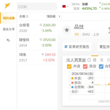
arrow_drop_down
08/06
加權
214.9
arrow_drop_down
arrow_drop_down
解鎖即時行情及進階功能
44396.70
更新
0.48
%
「綁定合作券商帳戶」或「訂閱任一
chevron_left
名稱
漲跌幅
info_outline
我的追蹤
方案」，即可解鎖以下功能：
即時行情
台積電
2365.00
晶技
即時市況與排行
親友分享
-1.66%
2330
到價通知
3042
上市
TW
成交金額熱力圖
聯發科
3920.00
edit_note
-2.00%
2454
前往方案訂閱
富果研究報告
董監持
sticky_note_2
如何綁定合作券商
鴻海
264.50
法人買賣超
日
週
+2.32%
info_outline
2317
外資
投信
自
2026/08/06 (張)
外資
:
-295
投信
:
-4
自營商
:
-364
合計
:
-662
2026/03/