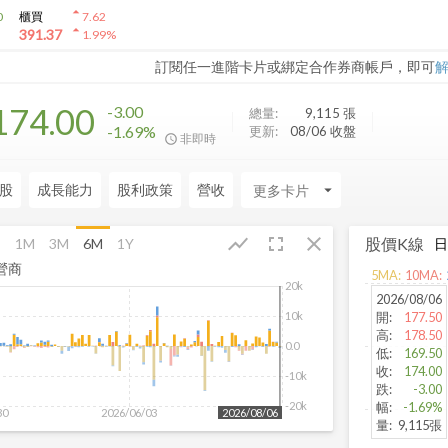
arrow_drop_up
0
櫃買
7.62
arrow_drop_up
391.37
1.99
%
訂閱任一進階卡片或綁定合作券商帳戶，即可
174.00
-3.00
總量:
9,115
張
-1.69%
更新:
08/06 收盤
非即時
股
成長能力
股利政策
營收
arrow_drop_down
fullscreen
close
show_chart
股價K線
月
1M
3M
6M
1Y
營商
5
MA:
10
MA:
20k
2026/08/06
10k
開
:
177.50
高
:
178.50
0.0
低
:
169.50
收
:
174.00
-10k
跌
:
-3.00
-20k
幅
:
-1.69%
30
2026/06/03
2026/08/06
量
:
9,115張