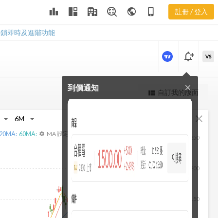
3042 法人買
leaderboard
public
phone_iphone
註冊 / 登入
賣超
3042 法人買賣超
解鎖即時及進階功能
notification_add
VS
到價通知
close
更強大的進階價量圖表
自訂我的版面
view_quilt
完整內容，僅限註冊會員使用
fullscreen
close
註冊/登入解鎖
20
MA:
60
MA:
MA 設定
settings
250
200
150