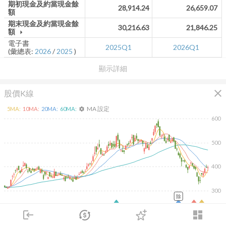
期初現金及約當現金餘
28,914.24
26,659.07
額
期末現金及約當現金餘
30,216.63
21,846.25
額
arrow_drop_down
電子書
2025Q1
2026Q1
(彙總表:
2026
/
2025
)
顯示詳細
close
股價K線
MA 設定
5
MA:
10
MA:
20
MA:
60
MA:
settings
600
500
400
300
除
2026/02/09
2026/04/09
2026/05/27
2026/07/15
login
dashboard
10K
市場
追蹤
下單
交易
登入