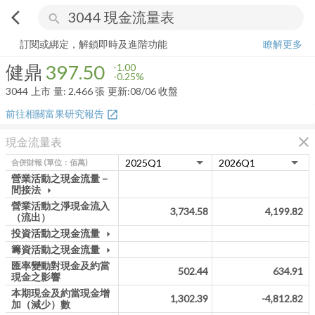
arrow_back_ios
search
健鼎
397.50
-0.25%
量:
2,466
張
訂閱或綁定，解鎖即時及進階功能
瞭解更多
健鼎
397.50
-1.00
-0.25%
3044
上市
量:
2,466
張
更新:
08/06 收盤
前往相關富果研究報告
open_in_new
close
現金流量表
合併財報
(單位：佰萬)
營業活動之現金流量－
間接法
arrow_drop_down
營業活動之淨現金流入
3,734.58
4,199.82
（流出）
投資活動之現金流量
arrow_drop_down
籌資活動之現金流量
arrow_drop_down
匯率變動對現金及約當
502.44
634.91
現金之影響
本期現金及約當現金增
1,302.39
-4,812.82
加（減少）數