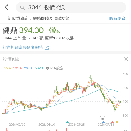
arrow_back_ios
search
健鼎
394.00
-0.88%
量:
2,043
張
訂閱或綁定，解鎖即時及進階功能
瞭解更多
健鼎
394.00
-3.50
-0.88%
3044
上市
量:
2,043
張
更新:
08/07 收盤
前往相關富果研究報告
open_in_new
close
股價K線
MA 設定
5
MA:
10
MA:
20
MA:
60
MA:
settings
600
500
400
300
除
2026/02/10
2026/04/10
2026/05/28
2026/07/16
10K