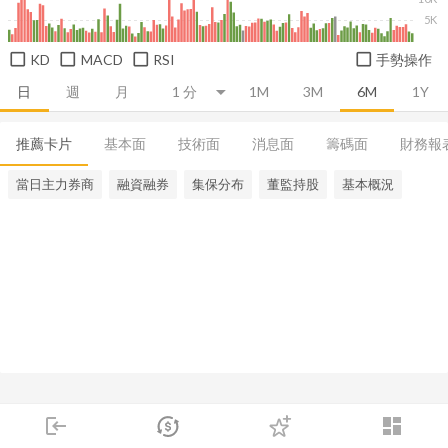
5K
KD
MACD
RSI
手勢操作
日
週
月
1M
3M
6M
1Y
推薦卡片
基本面
技術面
消息面
籌碼面
財務報
當日主力券商
融資融券
集保分布
董監持股
基本概況
login
dashboard
市場
追蹤
下單
交易
登入