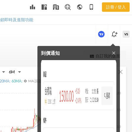
3045 重大訊
leaderboard
public
phone_iphone
註冊 / 登入
息
3045 重大訊息
解鎖即時及進階功能
notification_add
VS
到價通知
close
更強大的進階價量圖表
自訂我的版面
view_quilt
完整內容，僅限註冊會員使用
fullscreen
close
註冊/登入解鎖
20
MA:
60
MA:
MA 設定
settings
120
115
110