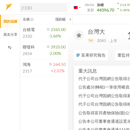
arrow_drop_down
08/06
加權
214.9
arrow_drop_down
arrow_drop_down
解鎖即時行情及進階功能
44396.70
更新
0.48
%
「綁定合作券商帳戶」或「訂閱任一
chevron_left
名稱
漲跌幅
info_outline
我的追蹤
方案」，即可解鎖以下功能：
即時行情
台積電
2365.00
台灣大
即時市況與排行
親友分享
-1.66%
2330
到價通知
3045
上市
TW
成交金額熱力圖
聯發科
3920.00
edit_note
-2.00%
2454
前往方案訂閱
富果研究報告
董監持
sticky_note_2
如何綁定合作券商
鴻海
264.50
重大訊息
+2.32%
2317
代子公司台灣固網公告取得台
公告處分(轉租)一筆使用權資
代子公司台灣固網公告取得新
代子公司台灣固網公告取得精
公告取得富邦產物保險(股)
公告本公司董事會通過設置
公告本公司董事會通過115