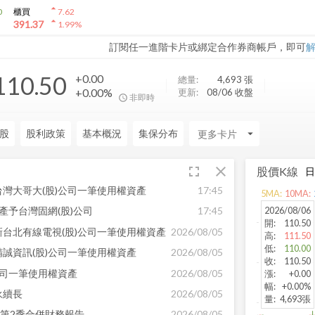
arrow_drop_up
0
櫃買
7.62
arrow_drop_up
391.37
1.99
%
訂閱任一進階卡片或綁定合作券商帳戶，即可
110.50
+0.00
總量:
4,693
張
+0.00%
更新:
08/06 收盤
非即時
股
股利政策
基本概況
集保分布
arrow_drop_down
fullscreen
close
股價K線
灣大哥大(股)公司一筆使用權資產
17:45
arrow_back
5
MA:
10
MA:
發佈時間:
-
2026/08/06
產予台灣固網(股)公司
17:45
開
:
110.50
台北有線電視(股)公司一筆使用權資產
2026/08/05
高
:
111.50
低
:
110.00
誠資訊(股)公司一筆使用權資產
2026/08/05
收
:
110.50
公司一筆使用權資產
2026/08/05
漲
:
+0.00
幅
:
+0.00%
永續長
2026/08/05
量
:
4,693張
年第2季合併財務報告
2026/08/05