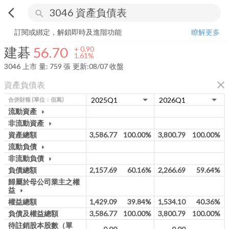
arrow_back_ios
search
建碁
56.70
+
1.61%
量:
759
張
訂閱或綁定，解鎖即時及進階功能
瞭解更多
建碁
56.70
+
0.90
1.61%
3046
上市
量:
759
張
更新:
08/07 收盤
close
資產負債表
合併財報
(單位：佰萬)
流動資產
arrow_drop_down
非流動資產
arrow_drop_down
資產總額
3,586.77
100.00%
3,800.79
100.00%
流動負債
arrow_drop_down
非流動負債
arrow_drop_down
負債總額
2,157.69
60.16%
2,266.69
59.64%
歸屬於母公司業主之權
益
arrow_drop_down
權益總額
1,429.09
39.84%
1,534.10
40.36%
負債及權益總額
3,586.77
100.00%
3,800.79
100.00%
待註銷股本股數（單