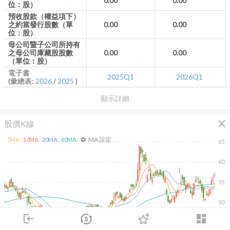
0.00
0.00
位：股）
預收股款（權益項下）
之約當發行股數（單
0.00
0.00
位：股）
母公司暨子公司所持有
之母公司庫藏股股數
0.00
0.00
（單位：股）
電子書
2025Q1
2026Q1
(彙總表:
2026
/
2025
)
顯示詳細
close
股價K線
MA 設定
5
MA:
10
MA:
20
MA:
60
MA:
settings
65
60
55
50
login
dashboard
45
市場
追蹤
下單
交易
登入
除