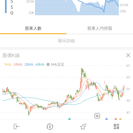
5
20.5K
33.5%
1
33%
0
20K
股東人數
股東人均持股
顯示詳細
close
股價K線
MA 設定
5
MA:
10
MA:
20
MA:
60
MA:
settings
65
60
55
50
45
除
2026/02/09
2026/04/09
2026/05/27
2026/07/15
login
dashboard
4K
市場
追蹤
下單
交易
登入