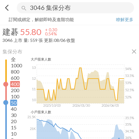
arrow_back_ios
search
建碁
55.80
+
0.54%
量:
559
張
訂閱或綁定，解鎖即時及進階功能
瞭解更多
建碁
55.80
+
0.30
0.54%
3046
上市
量:
559
張
更新:
08/06 收盤
close
集保分布
全
大戶
股東人數
1000
13
54%
800
53.5%
600
12
53%
400
11
200
52.5%
100
52%
10
50
2025/10/03
2026/01/30
2026/06/05
40
小戶
股東人數
30
21.5K
35.5%
20
35%
15
21K
34.5%
10
34%