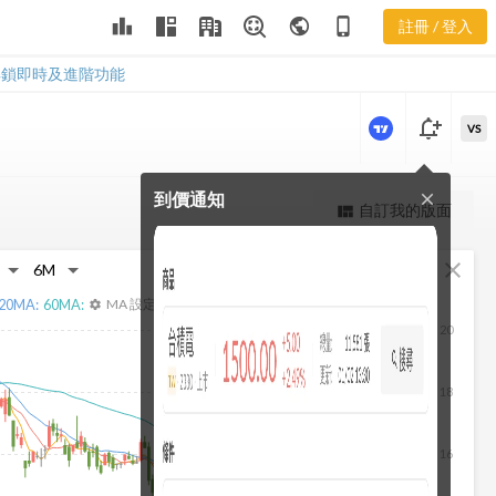
3047 三多風
leaderboard
public
phone_iphone
註冊 / 登入
向圖
3047 三多風向圖
解鎖即時及進階功能
notification_add
VS
到價通知
close
更強大的進階價量圖表
自訂我的版面
view_quilt
完整內容，僅限註冊會員使用
fullscreen
close
註冊/登入解鎖
20
MA:
60
MA:
MA 設定
settings
20
18
16