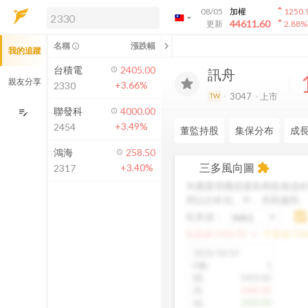
arrow_drop_up
08/05
加權
1250.
arrow_drop_down
arrow_drop_up
解鎖即時行情及進階功能
44611.60
更新
2.88
%
「綁定合作券商帳戶」或「訂閱任一
chevron_left
名稱
漲跌幅
info_outline
我的追蹤
方案」，即可解鎖以下功能：
即時行情
台積電
2405.00
訊舟
即時市況與排行
親友分享
+3.66%
2330
到價通知
3047
上市
TW
成交金額熱力圖
聯發科
4000.00
edit_note
+3.49%
2454
前往方案訂閱
董監持股
集保分布
成
如何綁定合作券商
鴻海
258.50
三多風向圖
+3.40%
extension
2317
本圖運用機器運算將股價成本
用以分析短、中、長期趨勢
短多線：
arrow_drop_up
短多線:
1426.00
中多線:
136
2025/10/14
K數
:
1
開
:
1455.00
高
:
1460.00
低
:
1420.00