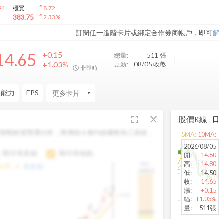
arrow_drop_up
94
櫃買
8.72
arrow_drop_up
383.75
2.33
%
訂閱任一進階卡片或綁定合作券商帳戶，即可
14.65
+0.15
總量:
511
張
+1.03%
更新:
08/05 收盤
非即時
長能力
EPS
arrow_drop_down
fullscreen
close
股價K線
變動經過雙重分析，將傳統 6 條均線彙整為三多線，
5
MA:
10
MA:
。
2026/08/05
顯示長多線
顯示高低點
開
:
14.60
高
:
14.80
H.C.
arrow_drop_up
6.85
長多線:
-
1496.0
低
:
14.50
收
:
14.65
漲
:
+0.15
1,400
幅
:
+1.03%
量
:
511張
1474.0