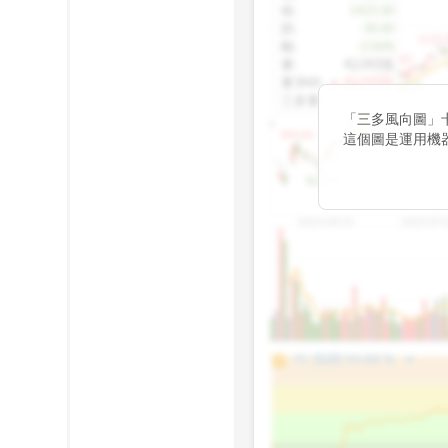
收
:
1425.00
跌
:
-30.00
1155.
幅
:
-2.06%
1100.60
量
:
42,092張
量5MA
:
▲ 43,010張
1060.76
三多量
:
-
「三多風向圖」
899.40
這個圖是運用機
傳統 6 條均線
趨勢。
812.75
2025/04/23
2025/07/
arrow_drop_up
100%
PL 指標:
94.88
%
75%
50%
25%