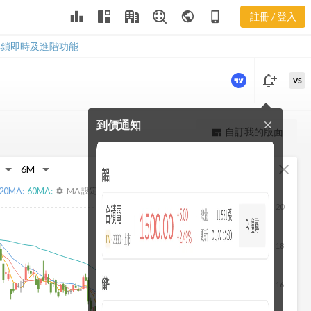
3047 營業費
leaderboard
public
phone_iphone
註冊 / 登入
用
3047 營業費用
解鎖即時及進階功能
notification_add
VS
到價通知
close
更強大的進階價量圖表
自訂我的版面
view_quilt
完整內容，僅限註冊會員使用
fullscreen
close
註冊/登入解鎖
20
MA:
60
MA:
MA 設定
settings
20
18
16