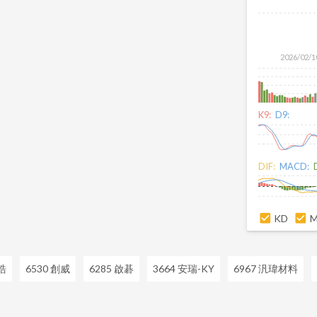
2026/02/1
K9:
D9:
DIF:
MACD:
KD
皓
6530 創威
6285 啟碁
3664 安瑞-KY
6967 汎瑋材料