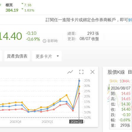
arrow_drop_down
9
櫃買
7.18
arrow_drop_down
384.19
1.83
%
訂閱任一進階卡片或綁定合作券商帳戶，即可
14.40
-0.10
總量:
293
張
-0.69%
更新:
08/07 收盤
非即時
資產負債表
arrow_drop_down
fullscreen
close
show_chart
股價K線
35%
5
MA:
10
MA:
30%
2026/08/07
25%
開
:
14.65
20%
高
:
14.65
15%
低
:
14.30
10%
收
:
14.40
5.0%
跌
:
-0.10
0.0%
幅
:
-0.69%
2023Q4
2025Q1
2026Q2
2026Q2
量
:
293張