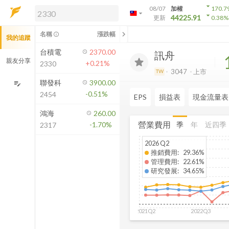
arrow_drop_down
08/07
加權
170.7
arrow_drop_down
arrow_drop_down
解鎖即時行情及進階功能
44225.91
更新
0.38
%
「綁定合作券商帳戶」或「訂閱任一
chevron_left
名稱
漲跌幅
info_outline
我的追蹤
方案」，即可解鎖以下功能：
即時行情
台積電
2370.00
訊舟
即時市況與排行
親友分享
+0.21%
2330
到價通知
3047
上市
TW
成交金額熱力圖
聯發科
3900.00
edit_note
-0.51%
2454
前往方案訂閱
EPS
損益表
現金流量表
如何綁定合作券商
鴻海
260.00
營業費用
季
年
近四季
-1.70%
2317
2026 Q2
推銷費用
:
29.36%
管理費用
:
22.61%
研究發展
:
34.65%
2021Q2
2022Q3