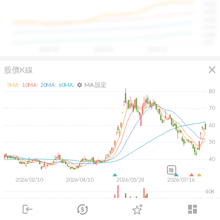
1400
具，讓投資判斷更有依據、更有信心。
1300
1200
1100
1000
900
2025/08
2025/09
2025/10
close
股價K線
MA 設定
5
MA:
10
MA:
20
MA:
60
MA:
settings
80
70
60
50
40
除
2026/02/10
2026/04/10
2026/05/28
2026/07/16
40K
20K
login
dashboard
市場
追蹤
下單
交易
登入
KD
MACD
RSI
手勢操作