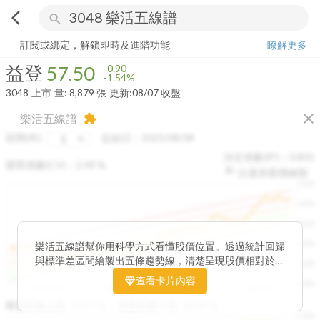
arrow_back_ios
search
益登
57.50
-1.54%
量:
8,879
張
訂閱或綁定，解鎖即時及進階功能
瞭解更多
益登
57.50
-0.90
-1.54%
3048
上市
量:
8,879
張
更新:
08/07 收盤
close
樂活五線譜
extension
區間(年)
起始日：
2025/08/08
決定係數(R²)：
0.805
變異係數(CV)：
2.98
%
以還原股價繪製
1500
1400
1300
1200
樂活五線譜幫你用科學方式看懂股價位置。透過統計回歸
與標準差區間繪製出五條趨勢線，清楚呈現股價相對於長
1100
期均衡區間的位置。當股價落在上方紅色區間，代表股價
查看卡片內容
1000
已偏離長期平均、短線可能過熱；反之，若接近下方綠色
2025/08
2025/09
2025/09
2025/10
區間，則可能出現被低估的買進機會。五線譜不只是技術
收盤距離上限:
10.17
%
收盤距離下限:
38.09
%
1500
分析，更是幫助你掌握「合理價帶」與「長期趨勢」的工