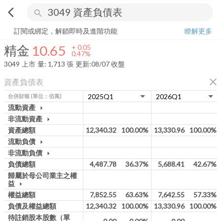
arrow_back_ios
search
精金
10.65
+
0.47%
量:
1,713
張
訂閱或綁定，解鎖即時及進階功能
瞭解更多
精金
10.65
+
0.05
0.47%
3049
上市
量:
1,713
張
更新:
08/07 收盤
close
資產負債表
合併財報
(單位：佰萬)
流動資產
arrow_drop_down
非流動資產
arrow_drop_down
資產總額
12,340.32
100.00%
13,330.96
100.00%
流動負債
arrow_drop_down
非流動負債
arrow_drop_down
負債總額
4,487.78
36.37%
5,688.41
42.67%
歸屬於母公司業主之權
益
arrow_drop_down
權益總額
7,852.55
63.63%
7,642.55
57.33%
負債及權益總額
12,340.32
100.00%
13,330.96
100.00%
待註銷股本股數（單