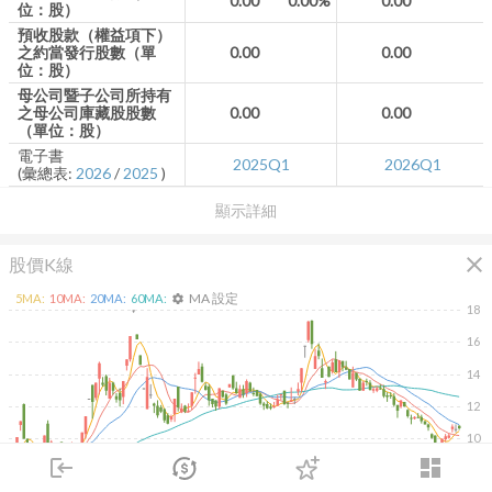
0.00
0.00%
0.00
位：股）
預收股款（權益項下）
之約當發行股數（單
0.00
0.00
位：股）
母公司暨子公司所持有
之母公司庫藏股股數
0.00
0.00
（單位：股）
電子書
2025Q1
2026Q1
(彙總表:
2026
/
2025
)
顯示詳細
close
股價K線
MA 設定
5
MA:
10
MA:
20
MA:
60
MA:
settings
18
16
14
12
10
login
dashboard
8
市場
追蹤
下單
交易
登入