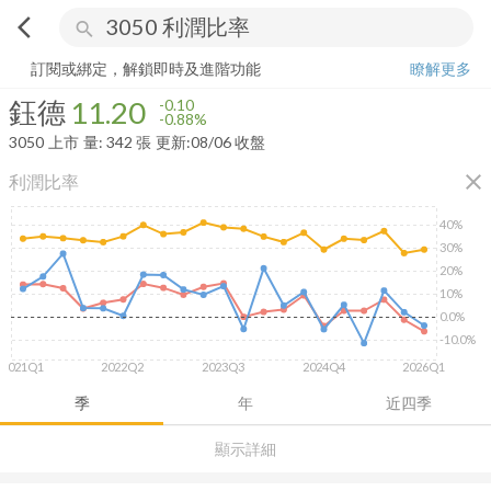
arrow_back_ios
search
鈺德
11.20
-0.88%
量:
342
張
訂閱或綁定，解鎖即時及進階功能
瞭解更多
鈺德
11.20
-0.10
-0.88%
3050
上市
量:
342
張
更新:
08/06 收盤
close
利潤比率
40%
30%
20%
10%
0.0%
-10.0%
2021Q1
2022Q2
2023Q3
2024Q4
2026Q1
季
年
近四季
顯示詳細