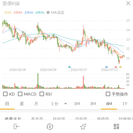
close
股價K線
MA 設定
5
MA:
10
MA:
20
MA:
60
MA:
settings
15
14
13
12
11
2026/02/09
2026/04/09
2026/05/27
2026/07/15
8K
6K
4K
2K
KD
MACD
RSI
手勢操作
日
週
月
1M
3M
6M
1Y
推薦卡片
基本面
技術面
消息面
籌碼面
財務報
login
dashboard
法人買賣超
市場
當日主力券商
追蹤
集保分布
下單
董監持股
交易
基本概況
登入