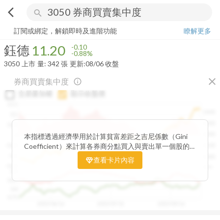
arrow_back_ios
search
鈺德
11.20
-0.88%
量:
342
張
訂閱或綁定，解鎖即時及進階功能
瞭解更多
鈺德
11.20
-0.10
-0.88%
3050
上市
量:
342
張
更新:
08/06 收盤
close
券商買賣集中度
info_outline
交易量加權
顯示收盤價
0.15
1400
0.1
1300
0.05
1200
0
本指標透過經濟學用於計算貧富差距之吉尼係數（Gini
Coefficient）來計算各券商分點買入與賣出單一個股的
-0.05
1100
集中程度。可做為籌碼面分析的一個重要參考。
-0.1
1000
查看卡片內容
-0.15
900
0.9
0.85
0.8
0.75
2025/06/16
2025/07/31
2025/09/16