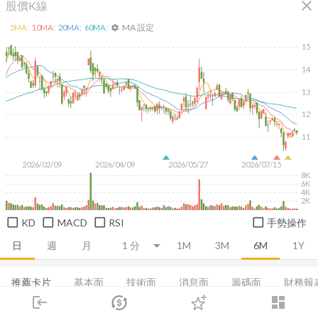
close
股價K線
MA 設定
5
MA:
10
MA:
20
MA:
60
MA:
settings
15
14
13
12
11
2026/02/09
2026/04/09
2026/05/27
2026/07/15
8K
6K
4K
2K
KD
MACD
RSI
手勢操作
日
週
月
1M
3M
6M
1Y
推薦卡片
基本面
技術面
消息面
籌碼面
財務報
login
dashboard
集保分布
董監持股
基本概況
股利政策
成長能力
市場
追蹤
下單
交易
登入