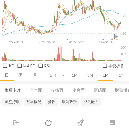
25
20
除
2026/02/10
2026/04/10
2026/05/28
2026/07/16
20K
10K
KD
MACD
RSI
手勢操作
日
週
月
1M
3M
6M
1Y
推薦卡片
基本面
技術面
消息面
籌碼面
財務報
董監持股
基本概況
營收
股利政策
成長能力
login
dashboard
市場
追蹤
下單
交易
登入