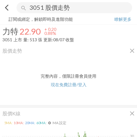
arrow_back_ios
search
力特
22.90
+
0.88%
量:
513
張
訂閱或綁定，解鎖即時及進階功能
瞭解更多
力特
22.90
+
0.20
0.88%
3051
上市
量:
513
張
更新:
08/07 收盤
close
股價走勢
完整內容，僅限註冊會員使用
現在免費註冊/登入
close
股價K線
MA 設定
5
MA:
10
MA:
20
MA:
60
MA:
settings
30