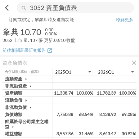
arrow_back_ios
search
夆典
10.70
0.00%
量:
137
張
訂閱或綁定，解鎖即時及進階功能
瞭解更多
夆典
10.70
0.00
0.00%
3052
上市
量:
137
張
更新:
08/10 收盤
前往相關富果研究報告
open_in_new
close
資產負債表
合併財報
(單位：佰萬)
流動資產
arrow_drop_down
非流動資產
arrow_drop_down
資產總額
11,308.74
100.00%
11,782.39
100.00%
流動負債
arrow_drop_down
非流動負債
arrow_drop_down
負債總額
7,750.88
68.54%
8,138.92
69.08%
歸屬於母公司業主之權
益
arrow_drop_down
權益總額
3,557.86
31.46%
3,643.47
30.92%