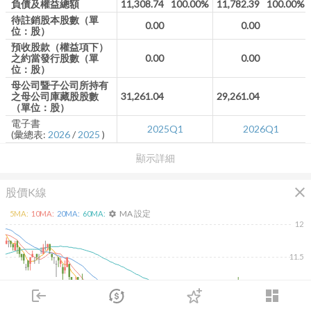
負債及權益總額
11,308.74
100.00%
11,782.39
100.00%
待註銷股本股數（單
0.00
0.00
位：股）
預收股款（權益項下）
之約當發行股數（單
0.00
0.00
位：股）
母公司暨子公司所持有
之母公司庫藏股股數
31,261.04
29,261.04
（單位：股）
電子書
2025Q1
2026Q1
(彙總表:
2026
/
2025
)
顯示詳細
close
股價K線
MA 設定
5
MA:
10
MA:
20
MA:
60
MA:
settings
12
11.5
11
login
dashboard
市場
追蹤
下單
交易
登入