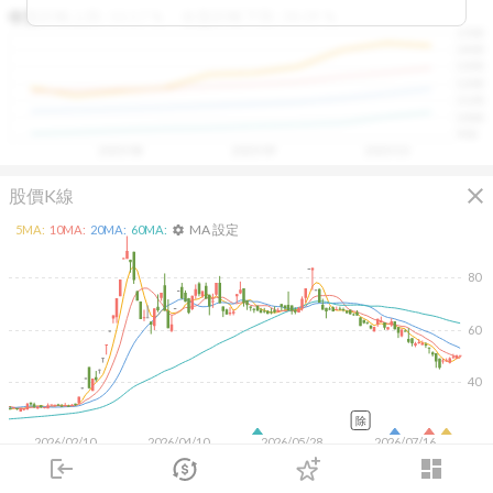
區間，則可能出現被低估的買進機會。五線譜不只是技術
收盤距離上限:
10.17
%
收盤距離下限:
38.09
%
1500
分析，更是幫助你掌握「合理價帶」與「長期趨勢」的工
1400
具，讓投資判斷更有依據、更有信心。
1300
1200
1100
1000
900
2025/08
2025/09
2025/10
close
股價K線
MA 設定
5
MA:
10
MA:
20
MA:
60
MA:
settings
80
60
40
除
2026/02/10
2026/04/10
2026/05/28
2026/07/16
login
dashboard
2K
市場
追蹤
下單
交易
登入
1K