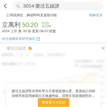
arrow_back_ios
search
立萬利
50.20
-0.20%
量:
43
張
訂閱或綁定，解鎖即時及進階功能
瞭解更多
立萬利
50.20
-0.10
-0.20%
3054
上市
量:
43
張
更新:
08/07 收盤
前往相關富果研究報告
open_in_new
close
樂活五線譜
extension
區間(年)
起始日：
2025/08/11
決定係數(R²)：
0.815
變異係數(CV)：
2.91
%
以還原股價繪製
1500
1400
1300
1200
樂活五線譜幫你用科學方式看懂股價位置。透過統計回歸
與標準差區間繪製出五條趨勢線，清楚呈現股價相對於長
1100
期均衡區間的位置。當股價落在上方紅色區間，代表股價
查看卡片內容
1000
已偏離長期平均、短線可能過熱；反之，若接近下方綠色
2025/08
2025/09
2025/09
2025/10