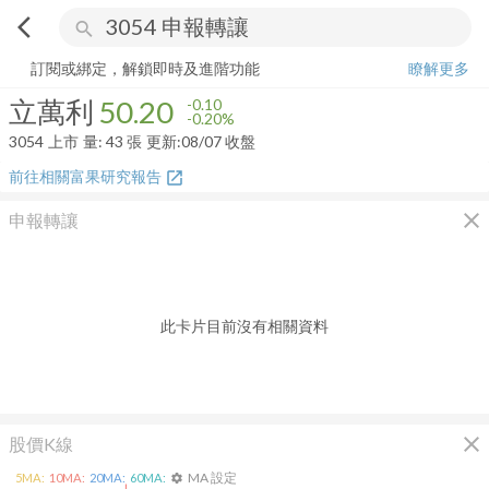
arrow_back_ios
search
立萬利
50.20
-0.20%
量:
43
張
訂閱或綁定，解鎖即時及進階功能
瞭解更多
立萬利
50.20
-0.10
-0.20%
3054
上市
量:
43
張
更新:
08/07 收盤
前往相關富果研究報告
open_in_new
close
申報轉讓
此卡片目前沒有相關資料
close
股價K線
MA 設定
5
MA:
10
MA:
20
MA:
60
MA:
settings