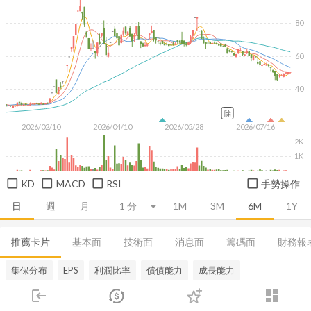
80
60
40
除
2026/02/10
2026/04/10
2026/05/28
2026/07/16
2K
1K
KD
MACD
RSI
手勢操作
日
週
月
1M
3M
6M
1Y
推薦卡片
基本面
技術面
消息面
籌碼面
財務報
集保分布
EPS
利潤比率
償債能力
成長能力
login
dashboard
市場
追蹤
下單
交易
登入