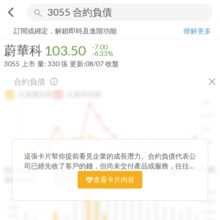
arrow_back_ios
search
蔚華科
103.50
-6.33%
量:
330
張
訂閱或綁定，解鎖即時及進階功能
瞭解更多
蔚華科
103.50
-7.00
-6.33%
3055
上市
量:
330
張
更新:
08/07 收盤
close
合約負債
info_outline
占資產比例
占股本比例
2%
1.5%
1%
0.5%
0%
這張卡片幫你提前看見企業的成長潛力。合約負債代表公
2020Q1
2020Q4
2021Q3
2022Q2
2023Q1
2023Q4
2024Q3
2025Q2
司已經先收了客戶的錢，但尚未交付產品或服務，往往是
與存貨比較
合約負債成長率
QoQ
YoY
未來營收的先行指標。透過觀察合約負債的季度變化與其
存貨成長率
QoQ
查看卡片內容
YoY
佔資產、股本的比例，你可以判斷企業手中訂單是否穩定
12B
250M
成長、營收動能是否正在累積。當合約負債持續上升時，
10B
200M
往往意味著未來幾季的營收與獲利將同步走強。這張卡片
8.0B
150M
讓你在市場還沒反應前，就能搶先洞察企業的成長訊號。
6.0B