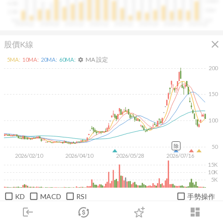
100M
4.0B
50M
2.0B
0.0
0.0
2020Q1
2020Q4
2021Q3
2022Q2
2023Q1
2023Q4
2024Q3
2025Q2
close
股價K線
MA 設定
5
MA:
10
MA:
20
MA:
60
MA:
settings
200
150
100
除
50
2026/02/10
2026/04/10
2026/05/28
2026/07/16
15K
10K
5K
KD
MACD
RSI
手勢操作
login
dashboard
日
週
月
1M
3M
6M
1Y
市場
追蹤
下單
交易
登入