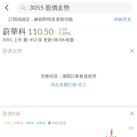
arrow_back_ios
search
蔚華科
110.50
-1.34%
量:
453
張
訂閱或綁定，解鎖即時及進階功能
瞭解更多
蔚華科
110.50
-1.50
-1.34%
3055
上市
量:
453
張
更新:
08/06 收盤
close
股價走勢
完整內容，僅限註冊會員使用
現在免費註冊/登入
close
股價K線
MA 設定
5
MA:
10
MA:
20
MA:
60
MA:
settings
200