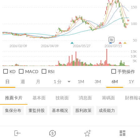
150
100
除
50
2026/02/09
2026/04/09
2026/05/27
2026/07/15
15K
10K
5K
KD
MACD
RSI
手勢操作
日
週
月
1M
3M
6M
1Y
推薦卡片
基本面
技術面
消息面
籌碼面
財務報
集保分布
董監持股
基本概況
股利政策
成長能力
login
dashboard
市場
追蹤
下單
交易
登入