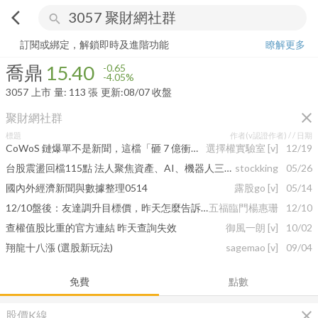
arrow_back_ios
search
喬鼎
15.40
-4.05%
量:
113
張
訂閱或綁定，解鎖即時及進階功能
瞭解更多
喬鼎
15.40
-0.65
-4.05%
3057
上市
量:
113
張
更新:
08/07 收盤
close
聚財網社群
標題
作者(v認證作者) /
/ 日期
CoWoS 鏈爆單不是新聞，這檔「砸 7 億衝產能」的才是真黑馬！
選擇權實驗室
[v]
12/19
台股震盪回檔115點 法人聚焦資產、AI、機器人三大主流
stockking
05/26
國內外經濟新聞與數據整理0514
露股go
[v]
05/14
12/10盤後：友達調升目標價，昨天怎麼告訴您？國巨走升後被動元件雙霸等您來！
五福臨門楊惠珊
12/10
查權值股比重的官方連結 昨天查詢失效
御風一朗
[v]
10/02
翔龍十八漲 (選股新玩法)
sagemao
[v]
09/04
免費
點數
close
股價K線