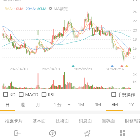
MA 設定
5
MA:
10
MA:
20
MA:
60
MA:
settings
24
22
20
18
16
14
2026/02/10
2026/04/10
2026/05/28
2026/07/16
2K
1K
KD
MACD
RSI
手勢操作
日
週
月
1M
3M
6M
1Y
推薦卡片
基本面
技術面
消息面
籌碼面
財務報
login
dashboard
集保分布
董監持股
基本概況
股利政策
成長能力
市場
追蹤
下單
交易
登入