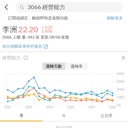
arrow_back_ios
search
李洲
22.20
+
1.60%
量:
442
張
訂閱或綁定，解鎖即時及進階功能
瞭解更多
李洲
22.20
+
0.35
1.60%
3066
上櫃
量:
442
張
更新:
08/06 收盤
前往相關富果研究報告
open_in_new
close
經營能力
info_outline
週轉天數
週轉率
400天
300天
200天
100天
0天
2021
2022
2023
2024
2025
2026
季
年
近四季
顯示詳細