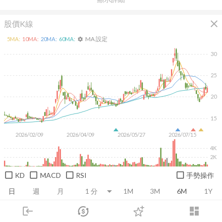
close
股價K線
MA 設定
5
MA:
10
MA:
20
MA:
60
MA:
settings
30
25
20
15
2026/02/09
2026/04/09
2026/05/27
2026/07/15
4K
2K
KD
MACD
RSI
手勢操作
日
週
月
1M
3M
6M
1Y
login
dashboard
推薦卡片
基本面
技術面
消息面
籌碼面
財務報
市場
追蹤
下單
交易
登入