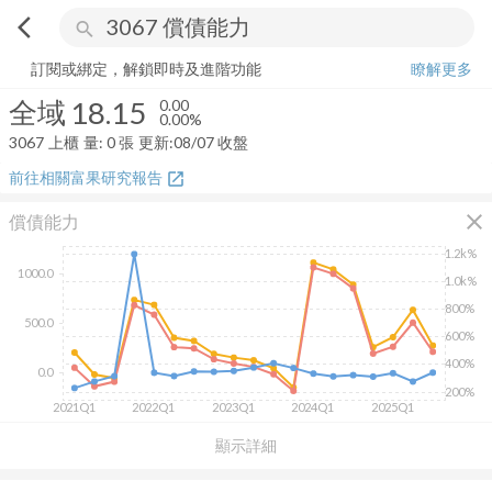
arrow_back_ios
search
全域
18.15
0.00%
量:
0
張
訂閱或綁定，解鎖即時及進階功能
瞭解更多
全域
18.15
0.00
0.00%
3067
上櫃
量:
0
張
更新:
08/07 收盤
前往相關富果研究報告
open_in_new
close
償債能力
1.2k%
1000.0
1.0k%
800%
500.0
600%
400%
0.0
200%
2021Q1
2022Q1
2023Q1
2024Q1
2025Q1
顯示詳細