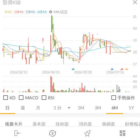
close
股價K線
MA 設定
5
MA:
10
MA:
20
MA:
60
MA:
settings
21
20
19
18
17
2026/02/10
2026/04/10
2026/05/28
2026/07/16
60
40
20
KD
MACD
RSI
手勢操作
日
週
月
1M
3M
6M
1Y
推薦卡片
基本面
技術面
消息面
籌碼面
財務報
login
dashboard
集保分布
董監持股
基本概況
EPS
成長能力
市場
追蹤
下單
交易
登入