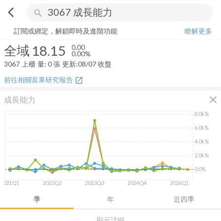
arrow_back_ios
search
全域
18.15
0.00%
量:
0
張
訂閱或綁定，解鎖即時及進階功能
瞭解更多
全域
18.15
0.00
0.00%
3067
上櫃
量:
0
張
更新:
08/07 收盤
前往相關富果研究報告
open_in_new
close
成長能力
8.0k%
6.0k%
4.0k%
2.0k%
0.0%
2021Q1
2022Q2
2023Q3
2024Q4
2026Q1
季
年
近四季
顯示詳細