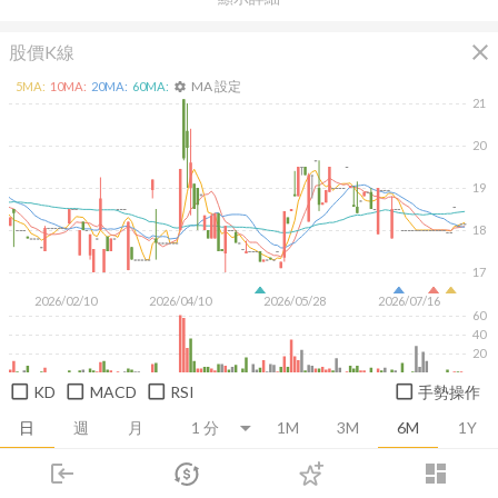
close
股價K線
MA 設定
5
MA:
10
MA:
20
MA:
60
MA:
settings
21
20
19
18
17
2026/02/10
2026/04/10
2026/05/28
2026/07/16
60
40
20
KD
MACD
RSI
手勢操作
日
週
月
1M
3M
6M
1Y
login
dashboard
推薦卡片
基本面
技術面
消息面
籌碼面
財務報
市場
追蹤
下單
交易
登入