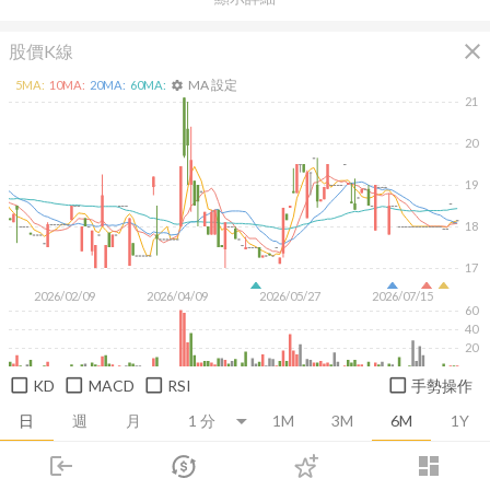
close
股價K線
MA 設定
5
MA:
10
MA:
20
MA:
60
MA:
settings
21
20
19
18
17
2026/02/09
2026/04/09
2026/05/27
2026/07/15
60
40
20
KD
MACD
RSI
手勢操作
日
週
月
1M
3M
6M
1Y
login
dashboard
推薦卡片
基本面
技術面
消息面
籌碼面
財務報
市場
追蹤
下單
交易
登入