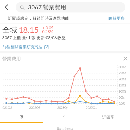
arrow_back_ios
search
全域
18.15
+
0.28%
量:
1
張
訂閱或綁定，解鎖即時及進階功能
瞭解更多
全域
18.15
+
0.05
0.28%
3067
上櫃
量:
1
張
更新:
08/06 收盤
前往相關富果研究報告
open_in_new
close
營業費用
300%
250%
200%
150%
100%
50%
0.0%
2021Q2
2022Q3
2023Q4
2025Q1
季
年
近四季
顯示詳細