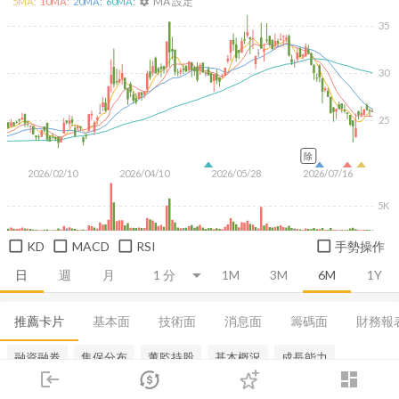
MA 設定
5
MA:
10
MA:
20
MA:
60
MA:
settings
35
30
25
除
2026/02/10
2026/04/10
2026/05/28
2026/07/16
5K
KD
MACD
RSI
手勢操作
日
週
月
1M
3M
6M
1Y
推薦卡片
基本面
技術面
消息面
籌碼面
財務報
融資融券
集保分布
董監持股
基本概況
成長能力
login
dashboard
市場
追蹤
下單
交易
登入