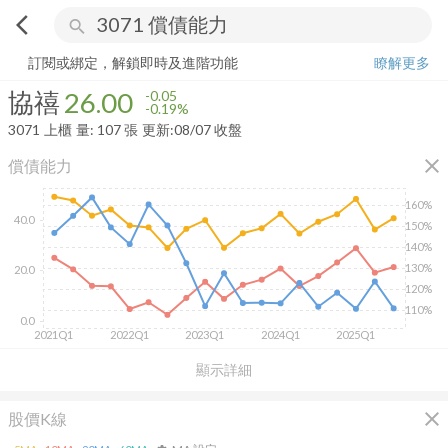
arrow_back_ios
search
協禧
26.00
-0.19%
量:
107
張
訂閱或綁定，解鎖即時及進階功能
瞭解更多
協禧
26.00
-0.05
-0.19%
3071
上櫃
量:
107
張
更新:
08/07 收盤
close
償債能力
160%
40.0
150%
140%
130%
20.0
120%
110%
0.0
2021Q1
2022Q1
2023Q1
2024Q1
2025Q1
顯示詳細
close
股價K線