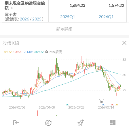
期末現金及約當現金餘
1,684.23
1,574.22
額
arrow_drop_down
電子書
2025Q1
2026Q1
(彙總表:
2026
/
2025
)
顯示詳細
close
股價K線
MA 設定
5
MA:
10
MA:
20
MA:
60
MA:
settings
35
30
25
除
2026/02/06
2026/04/08
2026/05/26
2026/07/14
5K
login
dashboard
市場
追蹤
下單
交易
登入