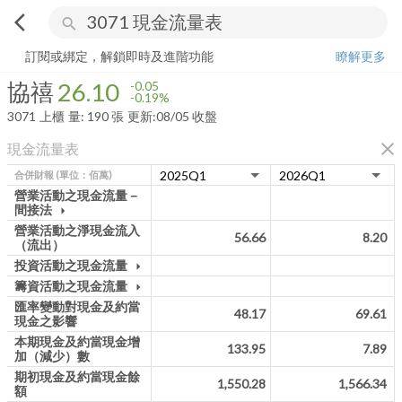
arrow_back_ios
search
協禧
26.10
-0.19%
量:
190
張
訂閱或綁定，解鎖即時及進階功能
瞭解更多
協禧
26.10
-0.05
-0.19%
3071
上櫃
量:
190
張
更新:
08/05 收盤
close
現金流量表
合併財報
(單位：佰萬)
營業活動之現金流量－
間接法
arrow_drop_down
營業活動之淨現金流入
56.66
8.20
（流出）
投資活動之現金流量
arrow_drop_down
籌資活動之現金流量
arrow_drop_down
匯率變動對現金及約當
48.17
69.61
現金之影響
本期現金及約當現金增
133.95
7.89
加（減少）數
期初現金及約當現金餘
1,550.28
1,566.34
額