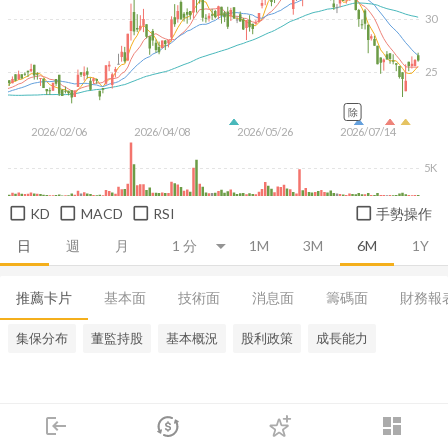
30
25
除
2026/02/06
2026/04/08
2026/05/26
2026/07/14
5K
KD
MACD
RSI
手勢操作
日
週
月
1M
3M
6M
1Y
推薦卡片
基本面
技術面
消息面
籌碼面
財務報
集保分布
董監持股
基本概況
股利政策
成長能力
login
dashboard
市場
追蹤
下單
交易
登入