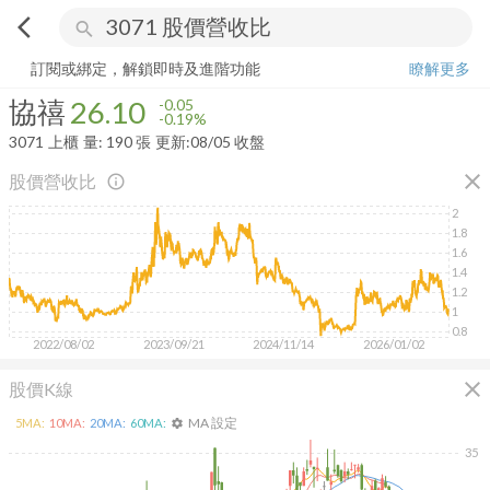
arrow_back_ios
search
協禧
26.10
-0.19%
量:
190
張
訂閱或綁定，解鎖即時及進階功能
瞭解更多
協禧
26.10
-0.05
-0.19%
3071
上櫃
量:
190
張
更新:
08/05 收盤
close
股價營收比
info_outline
2
1.8
1.6
1.4
1.2
1
0.8
2022/08/02
2023/09/21
2024/11/14
2026/01/02
close
股價K線
MA 設定
5
MA:
10
MA:
20
MA:
60
MA:
settings
35