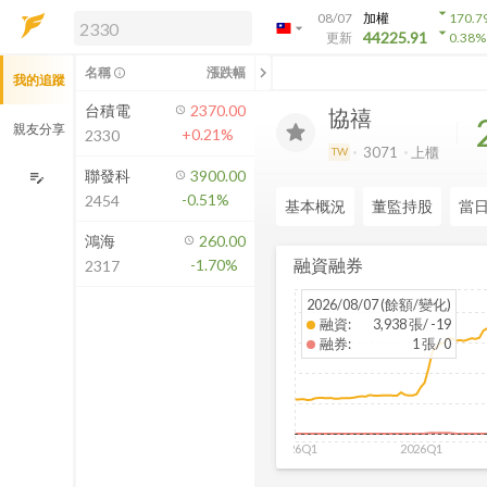
arrow_drop_down
08/07
加權
170.7
arrow_drop_down
arrow_drop_down
解鎖即時行情及進階功能
44225.91
更新
0.38
%
「綁定合作券商帳戶」或「訂閱任一
chevron_left
名稱
漲跌幅
info_outline
我的追蹤
方案」，即可解鎖以下功能：
即時行情
台積電
2370.00
協禧
即時市況與排行
親友分享
+0.21%
2330
到價通知
3071
上櫃
TW
成交金額熱力圖
聯發科
3900.00
edit_note
-0.51%
2454
前往方案訂閱
基本概況
董監持股
當
如何綁定合作券商
鴻海
260.00
融資融券
-1.70%
2317
2026/08/07 (餘額/變化)
融資
:
3,938 張/ -19
融券
:
1 張/ 0
2026Q1
2026Q1