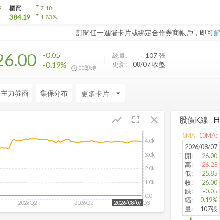
arrow_drop_down
9
櫃買
7.18
arrow_drop_down
384.19
1.83
%
訂閱任一進階卡片或綁定合作券商帳戶，即可
26.00
-0.05
總量:
107
張
-0.19%
更新:
08/07 收盤
非即時
日主力券商
集保分布
arrow_drop_down
fullscreen
close
show_chart
股價K線
5
MA:
10
MA:
4.0k
2026/08/07
3.0k
開
:
26.00
高
:
26.25
2.0k
低
:
25.85
收
:
26.00
1.0k
跌
:
-0.05
0.0
幅
:
-0.19%
2026Q2
2026Q2
2026Q3
2026/08/07
量
:
107張