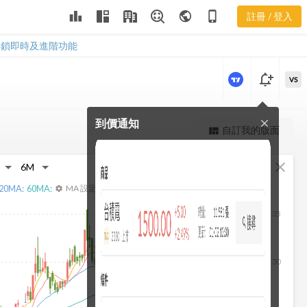
3071 融資融
leaderboard
public
phone_iphone
註冊 / 登入
券
3071 融資融券
解鎖即時及進階功能
notification_add
VS
到價通知
close
更強大的進階價量圖表
自訂我的版面
view_quilt
完整內容，僅限註冊會員使用
fullscreen
close
註冊/登入解鎖
20
MA:
60
MA:
MA 設定
settings
35
30